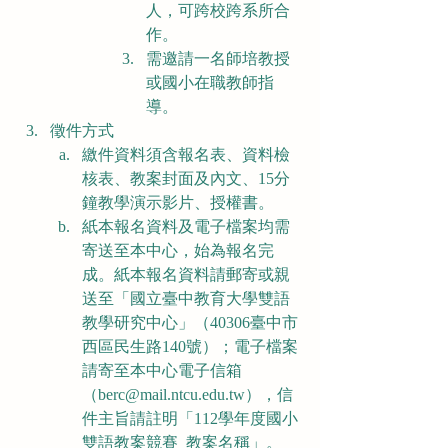
人，可跨校跨系所合
作。
需邀請一名師培教授
或國小在職教師指
導。
徵件方式
繳件資料須含報名表、資料檢
核表、教案封面及內文、15分
鐘教學演示影片、授權書。
紙本報名資料及電子檔案均需
寄送至本中心，始為報名完
成。紙本報名資料請郵寄或親
送至「國立臺中教育大學雙語
教學研究中心」（40306臺中市
西區民生路140號）；電子檔案
請寄至本中心電子信箱
（berc@mail.ntcu.edu.tw），信
件主旨請註明「112學年度國小
雙語教案競賽_教案名稱」。