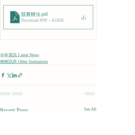
.pdf
競賽辦法
Download PDF • 452KB
今年資訊 Latest News
他校訊息 Other Institutions
Recent Posts
See All