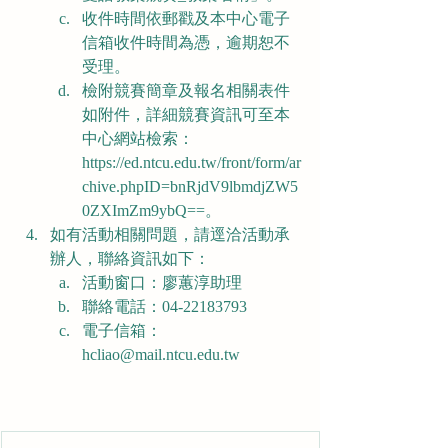
收件時間依郵戳及本中心電子
信箱收件時間為憑，逾期恕不
受理。
檢附競賽簡章及報名相關表件
如附件，詳細競賽資訊可至本
中心網站檢索：
https://ed.ntcu.edu.tw/front/form/ar
chive.phpID=bnRjdV9lbmdjZW5
0ZXImZm9ybQ==。
如有活動相關問題，請逕洽活動承
辦人，聯絡資訊如下：
活動窗口：廖蕙淳助理
聯絡電話：04-22183793
電子信箱：
hcliao@mail.ntcu.edu.tw