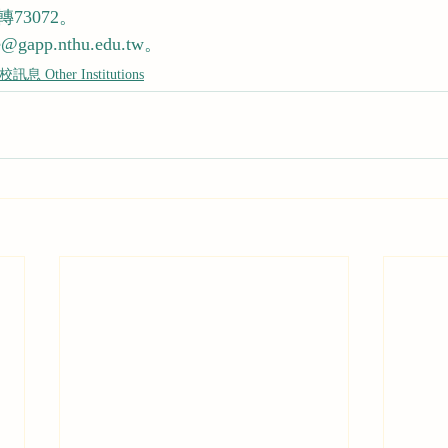
1轉73072。
app.nthu.edu.tw
。
訊息 Other Institutions