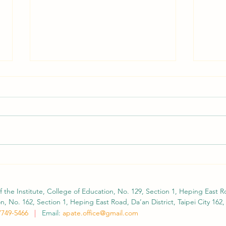
Second Call for Submissions
APAT
Extended: WERA–TERA 2026
Abst
Focal Meeting
Foca
APATE is pleased to continue
As fe
Taiw
supporting international scholarly
Educa
participation and academic exchange
(WERA
through the WERA–TERA 2026
Educa
Focal Meeting. We would like to
(TERA
inform members that the Call for
please
f the Institute, College of Education, No. 129, Section 1, Heping East Ro
Submissi
oppor
, No. 162, Section 1, Heping East Road, Da’an District, Taipei City 162,
7749-5466
|
Email:
apate.office@gmail.com