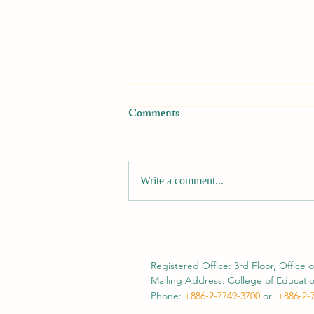
Comments
Write a comment...
[Call for Papers] APATE 2026
Conference
Registered Office: 3rd Floor, Office o
Mailing Address: College of Education
Phone:
+886-2-7749-3700
or
+886-2
-