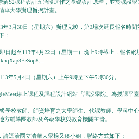
師瞭解S2課程設計五階段運作之基礎設計原理，並於課設
清華大學辦理旨揭計畫。
113年3月30日（星期六）辦理完竣，第2場次延長報名時
下：
：即日起至113年4月22日（星期一）晚上9時截止，報名
opXknqXap8EeSop8。
113年5月4日（星期六）上午9時至下午5時30分。
ogleMeet線上課程及課程設計網站「課設學院」為授課平
國各級學校教師、師資培育之大學師生、代課教師、學科中
地方輔導團教師及各級學校與教育機關主管。
問，請逕洽國立清華大學楊又臻小姐，聯絡方式如下：