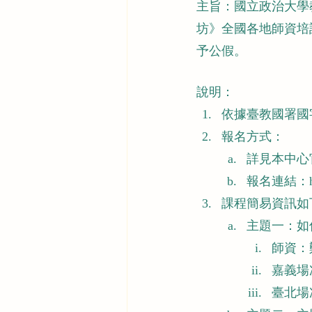
主旨：國立政治大學
坊》全國各地師資培
予公假。
說明：
依據臺教國署國字第
報名方式：
詳見本中心官網ht
報名連結：http
課程簡易資訊如
主題一：如
師資：
嘉義場次
臺北場次