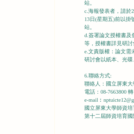
站。
c.海報發表者，請於20
13日(星期五)前
站。
d.簽署論文授權書
等，授權書詳見研討
e.文責版權：論文
研討會以紙本、光碟
6.聯絡方式:
聯絡人：國立屏東大
電話：08-7663800 轉 
e-mail︰nptuicte12@g
國立屏東大學師資培育
第十二屆師資培育國