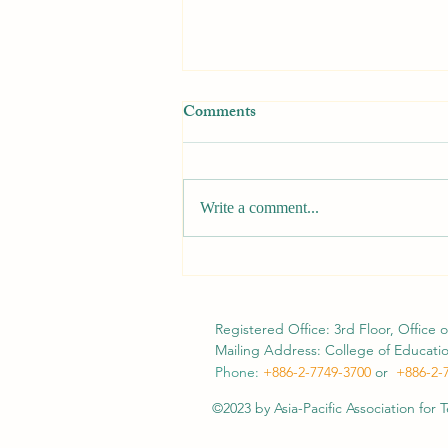
Comments
Write a comment...
[Call for Papers] APATE 2026
Conference
Registered Office: 3rd Floor, Office o
Mailing Address: College of Education
Phone:
+886-2-7749-3700
or
+886-2
-
©2023 by Asia-Pacific Association for