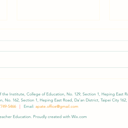
Second Call for Submissions
APAT
Extended: WERA–TERA 2026
Abst
Focal Meeting
Foca
APATE is pleased to continue
As fe
Taiw
supporting international scholarly
Educa
participation and academic exchange
(WERA
through the WERA–TERA 2026
Educa
Focal Meeting. We would like to
(TERA
inform members that the Call for
please
f the Institute, College of Education, No. 129, Section 1, Heping East Ro
Submissi
oppor
, No. 162, Section 1, Heping East Road, Da’an District, Taipei City 162,
7749-5466
|
Email:
apate.office@gmail.com
 Teacher Education. Proudly created with Wix.com