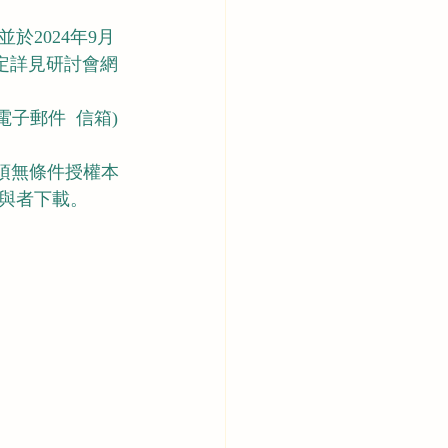
並於2024年9月
定詳見研討會網
子郵件  信箱)
須無條件授權本
與者下載。