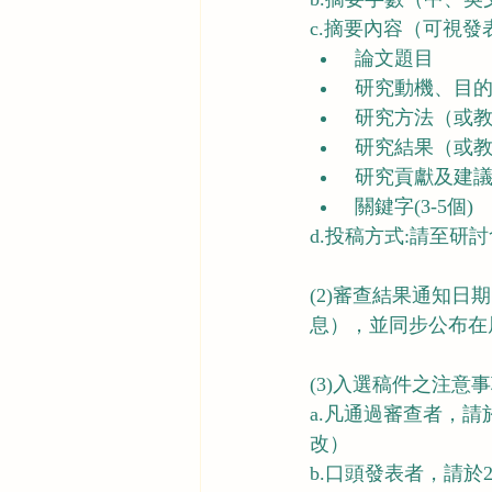
c.摘要內容（可視
 論文題目
 研究動機、目
 研究方法（或
 研究結果（或
 研究貢獻及建
 關鍵字(3-5個)
d.投稿方式:請至研
(2)審查結果通知日期
息），並同步公布在
(3)入選稿件之注意事
a.凡通過審查者，請於
改）
b.口頭發表者，請於2