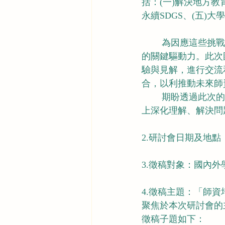
括：(一)解決地方教
永續SDGS、(五)
        為因應這些挑戰，教育部委託國立屏東大學籌劃此次國際研討會，主題為探討師資培育
的關鍵驅動力。此次
驗與見解，進行交流
合，以利推動未來師
        期盼透過此次的學術研討會促進學術界的進步與交流，使學者們能夠在師資培育的主題
上深化理解、解決問
2.研討會日期及地點：
3.徵稿對象：國內
4.徵稿主題：「師資培
聚焦於本次研討會的主
徵稿子題如下：