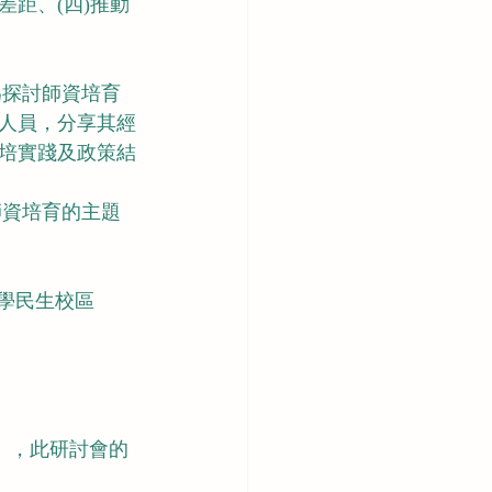
差距、(四)推動
人員，分享其經
培實踐及政策結
東大學民生校區
R」，此研討會的