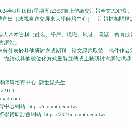
24年8月16日(星期五)23:59前上傳繳交海報全文PDF檔，
以掛號寄出［或親自送交屏東大學師培中心］。海報檔相關規
及個人基本資料（姓名、學歷、現職、地址、電話、傳真或電
會網站。
需未曾發表於其他研討會或期刊。論文經錄取後，稿件作者
、微縮或其他數位化方式重製宣傳或上載研討會網站供參
學師資培育中心  陳世昆先生
22104
mail.com
中心網站: 
https://cte.nptu.edu.tw/
際學術研討會網站: 
https://2024icte.nptu.edu.tw/