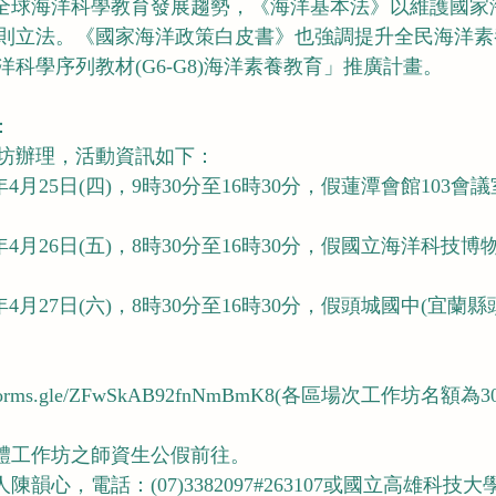
為全球海洋科學教育發展趨勢，《海洋基本法》以維護國家
則立法。《國家海洋政策白皮書》也強調提升全民海洋素
科學序列教材(G6-G8)海洋素養教育」推廣計畫。
：
坊辦理，活動資訊如下：
3年4月25日(四)，9時30分至16時30分，假蓮潭會館103會
3年4月26日(五)，8時30分至16時30分，假國立海洋科技
3年4月27日(六)，8時30分至16時30分，假頭城國中(宜
/forms.gle/ZFwSkAB92fnNmBmK8(各區場次工作坊名額
實體工作坊之師資生公假前往。
陳韻心，電話：(07)3382097#263107或國立高雄科技