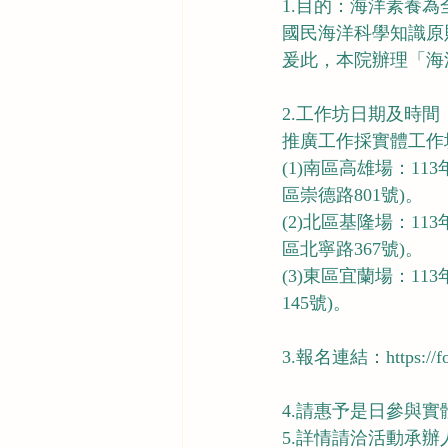
1.目的：海洋素養
國民海洋科學知識原
爰此，本院辦理「海洋
2.工作坊日期及時間
推廣工作採實體工作
(1)南區高雄場：11
區崇德路801號)。
(2)北區基隆場：11
區北寧路367號)。
(3)東區宜蘭場：11
145號)。
3.報名連結：https:/
4.請惠予是日參與
5.詳情請洽活動承辦人