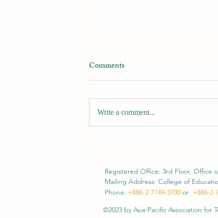
Comments
Write a comment...
[Call for Papers] APATE 2026
Conference
Registered Office: 3rd Floor, Office o
Mailing Address: College of Education
Phone:
+886-2-7749-3700
or
+886-2
-
©2023 by Asia-Pacific Association for