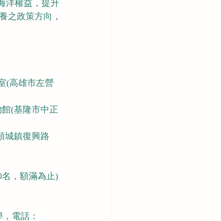
海洋權益，提升
養之政策方向，
議室(高雄市左營
博物館(基隆市中正
蘭縣頭城鎮復興路
為30名，額滿為止)
大學，電話：