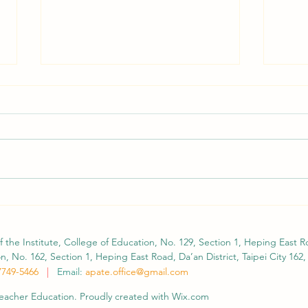
Second Call for Submissions
APAT
Extended: WERA–TERA 2026
Abst
Focal Meeting
Foca
APATE is pleased to continue
As fe
Taiw
supporting international scholarly
Educa
participation and academic exchange
(WERA
through the WERA–TERA 2026
Educa
Focal Meeting. We would like to
(TERA
inform members that the Call for
please
f the Institute, College of Education, No. 129, Section 1, Heping East Ro
Submissi
oppor
, No. 162, Section 1, Heping East Road, Da’an District, Taipei City 162,
7749-5466
|
Email:
apate.office@gmail.com
 Teacher Education. Proudly created with Wix.com